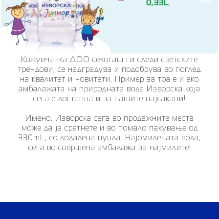
Кожувчанка ДОО секогаш ги следи светските
трендови, се надградува и подобрува во поглед
на квалитет и новитети. Пример за тоа е и еко
амбалажата на природната вода Изворска која
сега е достапна и за нашите најсакани!
Имено, Изворска сега во продажните места
може да ја сретнете и во помало пакување од
330mL, со додадена цуцла. Најомилената вода,
сега во совршена амбалажа за најмилите!